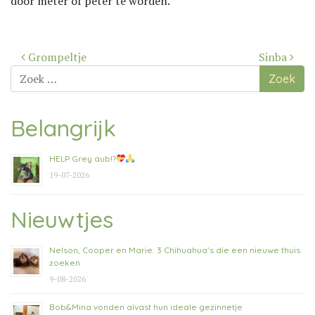
door meter of peter te worden.
Bericht
Grompeltje
Sinba
navigatie
Zoek
naar:
Belangrijk
HELP Grey aub!?
19-07-2026
Nieuwtjes
Nelson, Cooper en Marie: 3 Chihuahua’s die een nieuwe thuis
zoeken
9-08-2026
Bob&Mina vonden alvast hun ideale gezinnetje