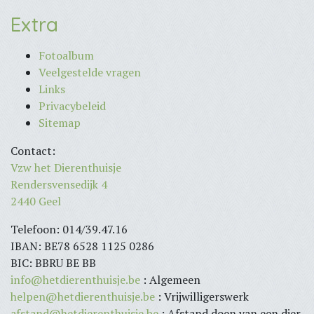
Extra
Fotoalbum
Veelgestelde vragen
Links
Privacybeleid
Sitemap
Contact:
Vzw het Dierenthuisje
Rendersvensedijk 4
2440 Geel
Telefoon: 014/39.47.16
IBAN: BE78 6528 1125 0286
BIC: BBRU BE BB
info@hetdierenthuisje.be
: Algemeen
helpen@hetdierenthuisje.be
: Vrijwilligerswerk
afstand@hetdierenthuisje.be
: Afstand doen van een dier