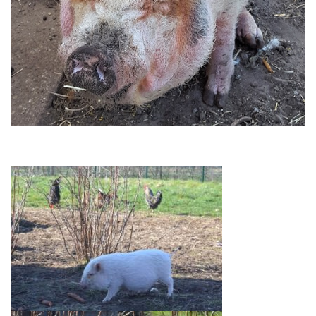
================================