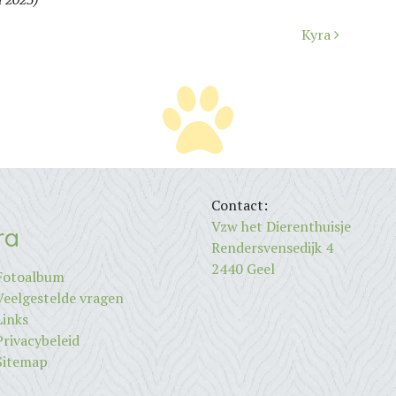
Kyra
Contact:
Vzw het Dierenthuisje
ra
Rendersvensedijk 4
2440 Geel
Fotoalbum
Veelgestelde vragen
Links
Privacybeleid
Sitemap