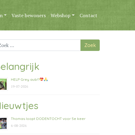
n
Vaste bewoners
Webshop
Contact
ek
ar:
elangrijk
HELP Grey aub!?
19-07-2026
ieuwtjes
Thomas loopt DODENTOCHT voor 5e keer
6-08-2026