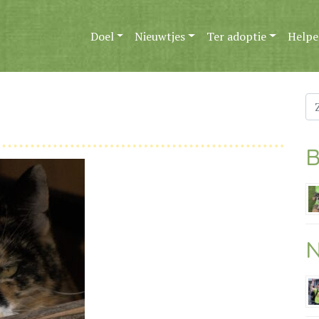
Doel
Nieuwtjes
Ter adoptie
Helpe
Zo
na
B
N