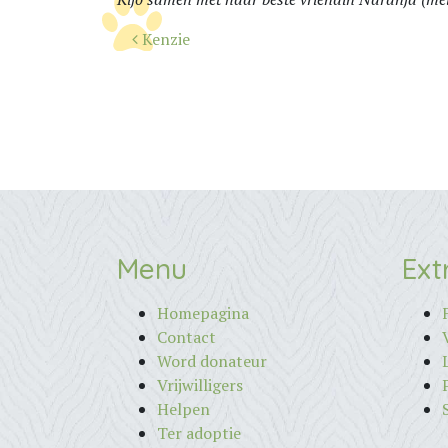
Bericht
Kenzie
navigatie
Menu
Ext
Homepagina
Contact
Word donateur
Vrijwilligers
Helpen
Ter adoptie