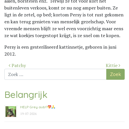
aaien, borstelen enz. Terwijl ze tot voor kort het
buitenleven verkoos, komt ze nu nog amper buiten. Ze
ligt in de zetel, op bed; kortom Persy is tot rust gekomen
en kan terug genieten van menselijk gezelschap. Voor
vreemde mensen blijft ze wel even voorzichtig maar eens
ze wat koekjes toegestopt krijgt, is ze snel om te kopen.
Persy is een gesteriliseerd kattinnetje, geboren in juni
2012.
Bericht
Patchy
Kittie
navigatie
Zoek
naar:
Belangrijk
HELP Grey aub!?
19-07-2026