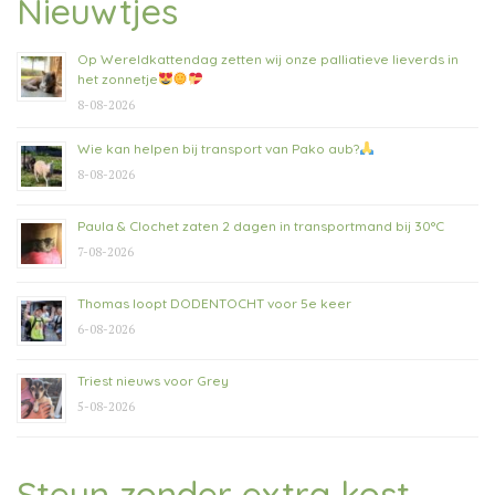
Nieuwtjes
Op Wereldkattendag zetten wij onze palliatieve lieverds in
het zonnetje
8-08-2026
Wie kan helpen bij transport van Pako aub?
8-08-2026
Paula & Clochet zaten 2 dagen in transportmand bij 30°C
7-08-2026
Thomas loopt DODENTOCHT voor 5e keer
6-08-2026
Triest nieuws voor Grey
5-08-2026
Steun zonder extra kost