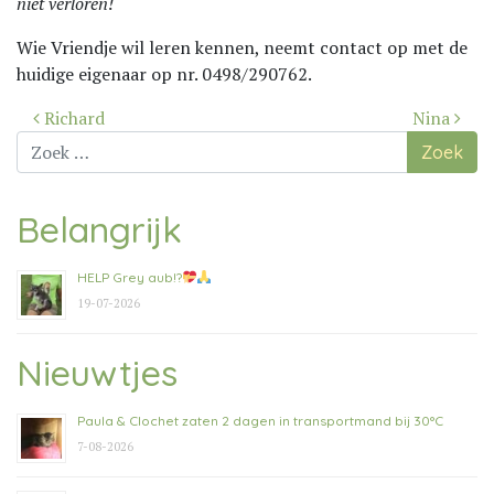
niet verloren!
Wie Vriendje wil leren kennen, neemt contact op met de
huidige eigenaar op nr. 0498/290762.
Bericht
Richard
Nina
navigatie
Zoek
naar:
Belangrijk
HELP Grey aub!?
19-07-2026
Nieuwtjes
Paula & Clochet zaten 2 dagen in transportmand bij 30°C
7-08-2026