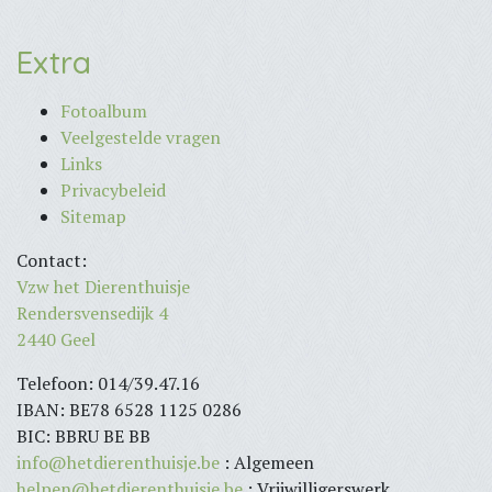
Extra
Fotoalbum
Veelgestelde vragen
Links
Privacybeleid
Sitemap
Contact:
Vzw het Dierenthuisje
Rendersvensedijk 4
2440 Geel
Telefoon: 014/39.47.16
IBAN: BE78 6528 1125 0286
BIC: BBRU BE BB
info@hetdierenthuisje.be
: Algemeen
helpen@hetdierenthuisje.be
: Vrijwilligerswerk