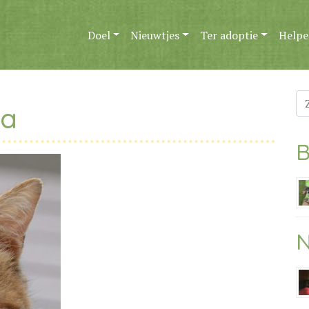
Doel
Nieuwtjes
Ter adoptie
Helpe
Zo
ta
na
B
N