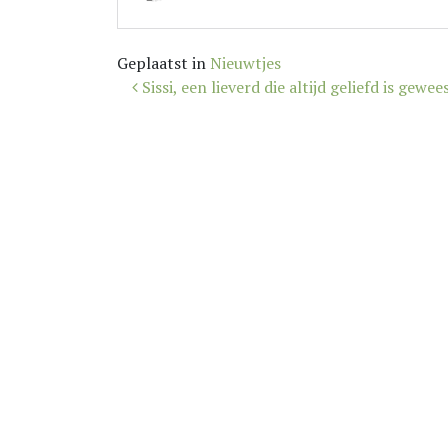
Geplaatst in
Nieuwtjes
Bericht
Sissi, een lieverd die altijd geliefd is gewee
navigatie