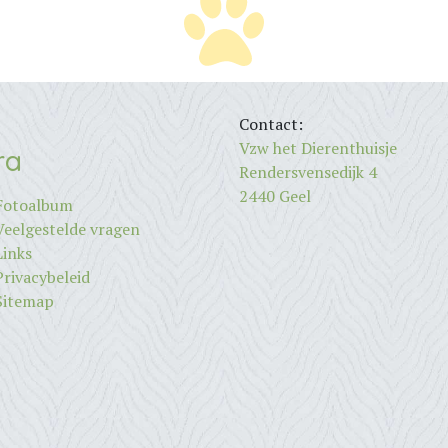
Contact:
Vzw het Dierenthuisje
ra
Rendersvensedijk 4
2440 Geel
Fotoalbum
Veelgestelde vragen
Links
Privacybeleid
Sitemap