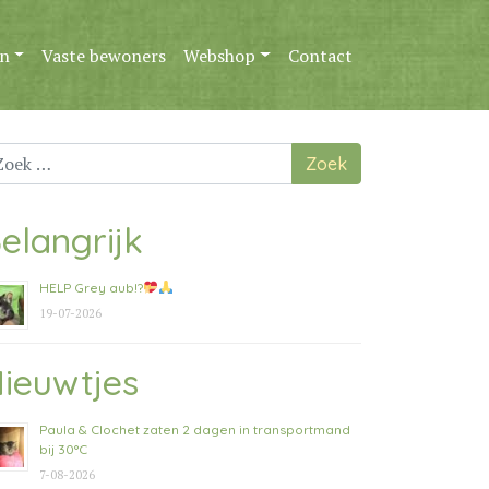
n
Vaste bewoners
Webshop
Contact
ek
ar:
elangrijk
HELP Grey aub!?
19-07-2026
ieuwtjes
Paula & Clochet zaten 2 dagen in transportmand
bij 30°C
7-08-2026