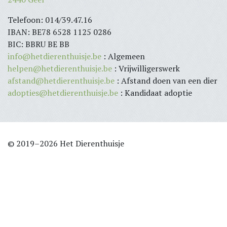
Telefoon: 014/39.47.16
IBAN: BE78 6528 1125 0286
BIC: BBRU BE BB
info@hetdierenthuisje.be
: Algemeen
helpen@hetdierenthuisje.be
: Vrijwilligerswerk
afstand@hetdierenthuisje.be
: Afstand doen van een dier
adopties@hetdierenthuisje.be
: Kandidaat adoptie
© 2019–2026 Het Dierenthuisje