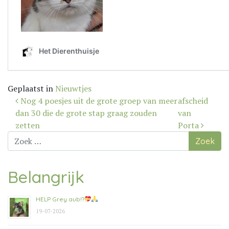
Geplaatst in
Nieuwtjes
Bericht
Nog 4 poesjes uit de grote groep van meer
afscheid
navigatie
dan 30 die de grote stap graag zouden
van
zetten
Porta
Zoek
naar:
Belangrijk
HELP Grey aub!?
19-07-2026