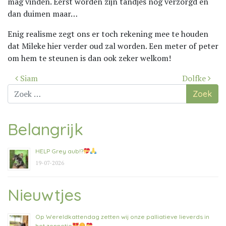
mag vinden. Eerst worden zijn tandjes nog verzorgd en
dan duimen maar…
Enig realisme zegt ons er toch rekening mee te houden
dat Mileke hier verder oud zal worden. Een meter of peter
om hem te steunen is dan ook zeker welkom!
Bericht
Siam
Dolfke
navigatie
Zoek
naar:
Belangrijk
HELP Grey aub!?
19-07-2026
Nieuwtjes
Op Wereldkattendag zetten wij onze palliatieve lieverds in
het zonnetje