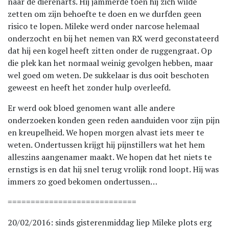
naar de dierenarts. Hij jammerde toen hij zich wilde
zetten om zijn behoefte te doen en we durfden geen
risico te lopen. Mileke werd onder narcose helemaal
onderzocht en bij het nemen van RX werd geconstateerd
dat hij een kogel heeft zitten onder de ruggengraat. Op
die plek kan het normaal weinig gevolgen hebben, maar
wel goed om weten. De sukkelaar is dus ooit beschoten
geweest en heeft het zonder hulp overleefd.
Er werd ook bloed genomen want alle andere
onderzoeken konden geen reden aanduiden voor zijn pijn
en kreupelheid. We hopen morgen alvast iets meer te
weten. Ondertussen krijgt hij pijnstillers wat het hem
alleszins aangenamer maakt. We hopen dat het niets te
ernstigs is en dat hij snel terug vrolijk rond loopt. Hij was
immers zo goed bekomen ondertussen…
============================
20/02/2016: sinds gisterenmiddag liep Mileke plots erg