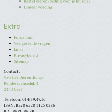
Bestel dierenvoeding voor je huisdier
Doneer voeding
Extra
Fotoalbum
Veelgestelde vragen
Links
Privacybeleid
Sitemap
Contact:
Vzw het Dierenthuisje
Rendersvensedijk 4
2440 Geel
Telefoon: 014/39.47.16
IBAN: BE78 6528 1125 0286
BIC: BBRU BE BB