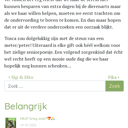
kunnen besparen van extra dagen bij de dierenarts maar
als we haar willen helpen, moeten we eerst trachten om
de ondervoeding te boven te komen. En dan maar hopen
dat er uit de verdere onderzoeken een oorzaak blijkt.
Tosca zou dolgelukkig zijn met de steun van een
meter/peter! Uiteraard is elke gift ook héél welkom voor
het zielige seniorpoesje. Een volgend zorgenkind dat écht
wel recht heeft op een mooie oude dag die we haar
hopelijk nog kunnen schenken…
Bericht
Sip & Dito
Pika
navigatie
Zoek
naar:
Belangrijk
HELP Grey aub!?
19-07-2026