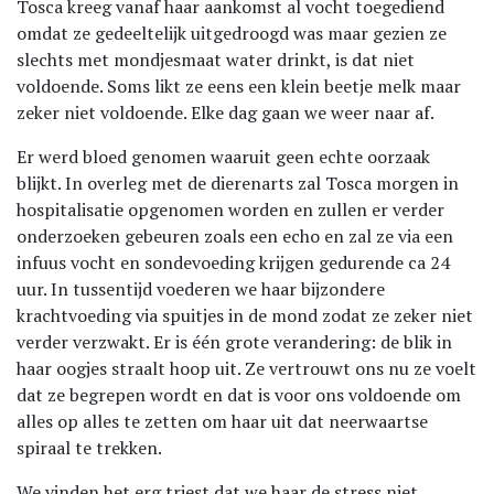
Tosca kreeg vanaf haar aankomst al vocht toegediend
omdat ze gedeeltelijk uitgedroogd was maar gezien ze
slechts met mondjesmaat water drinkt, is dat niet
voldoende. Soms likt ze eens een klein beetje melk maar
zeker niet voldoende. Elke dag gaan we weer naar af.
Er werd bloed genomen waaruit geen echte oorzaak
blijkt. In overleg met de dierenarts zal Tosca morgen in
hospitalisatie opgenomen worden en zullen er verder
onderzoeken gebeuren zoals een echo en zal ze via een
infuus vocht en sondevoeding krijgen gedurende ca 24
uur. In tussentijd voederen we haar bijzondere
krachtvoeding via spuitjes in de mond zodat ze zeker niet
verder verzwakt. Er is één grote verandering: de blik in
haar oogjes straalt hoop uit. Ze vertrouwt ons nu ze voelt
dat ze begrepen wordt en dat is voor ons voldoende om
alles op alles te zetten om haar uit dat neerwaartse
spiraal te trekken.
We vinden het erg triest dat we haar de stress niet