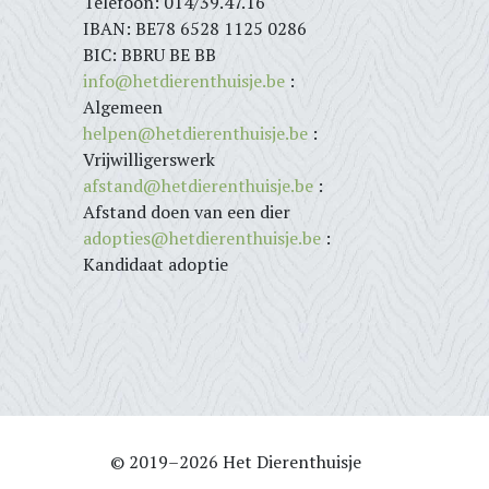
Telefoon: 014/39.47.16
IBAN: BE78 6528 1125 0286
BIC: BBRU BE BB
info@hetdierenthuisje.be
:
Algemeen
helpen@hetdierenthuisje.be
:
Vrijwilligerswerk
afstand@hetdierenthuisje.be
:
Afstand doen van een dier
adopties@hetdierenthuisje.be
:
Kandidaat adoptie
© 2019–2026 Het Dierenthuisje