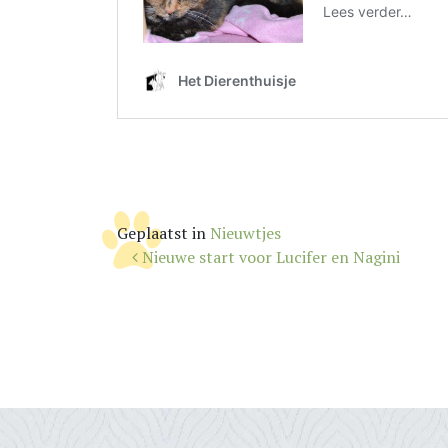
Geplaatst in
Nieuwtjes
Bericht
Nieuwe start voor Lucifer en Nagini
navigatie