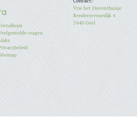
Contact:
Vzw het Dierenthuisje
ra
Rendersvensedijk 4
2440 Geel
Fotoalbum
Veelgestelde vragen
Links
Privacybeleid
Sitemap