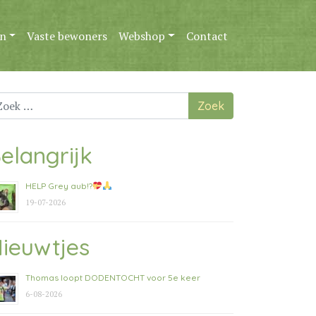
n
Vaste bewoners
Webshop
Contact
ek
ar:
elangrijk
HELP Grey aub!?
19-07-2026
ieuwtjes
Thomas loopt DODENTOCHT voor 5e keer
6-08-2026